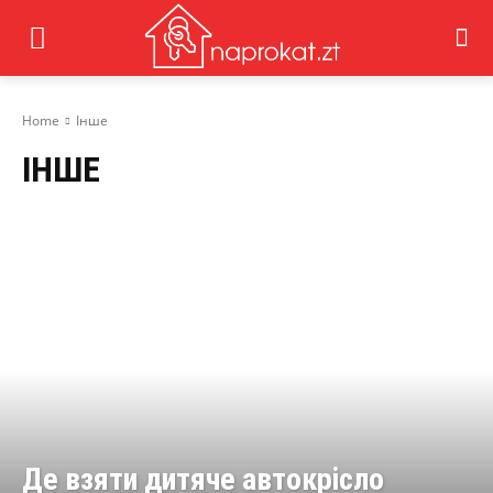
Home
Інше
ІНШЕ
Де взяти дитяче автокрісло